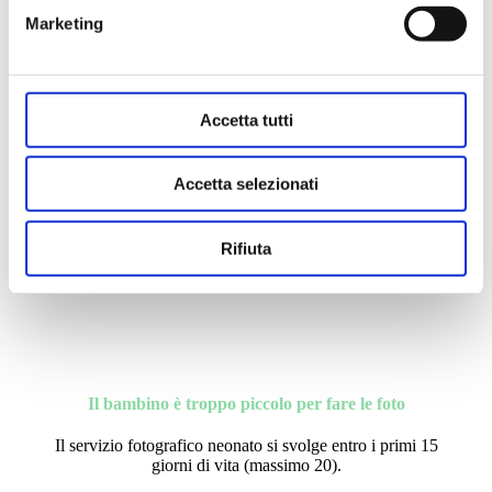
Marketing
Accetta tutti
Il bambino non ha caldo così fasciato?
Accetta selezionati
L'ambiente è sempre controllato, mantenendo la
temperatura intorno ai 25°, ideale per i neonati. Ricorda
che in pancia avevano
37°, quindi non sentono alcun
disagio.
Rifiuta
Il bambino è troppo piccolo per fare le foto
Il servizio fotografico neonato si svolge entro i primi 15
giorni di vita (massimo
20).