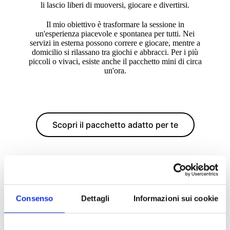
li lascio liberi di muoversi, giocare e divertirsi.
Il mio obiettivo è trasformare la sessione in
un'esperienza
piacevole e spontanea per tutti. Nei
servizi in esterna possono correre e giocare, mentre a
domicilio si rilassano tra giochi e abbracci. Per i più
piccoli o vivaci, esiste anche il pacchetto mini di circa
un'ora.
Scopri il pacchetto adatto per te
Se il giorno del servizio i miei bambini sono
Consenso
Dettagli
Informazioni sui cookie
imbronciati
Succede! I
niziamo con gli scatti di mamma e papà,