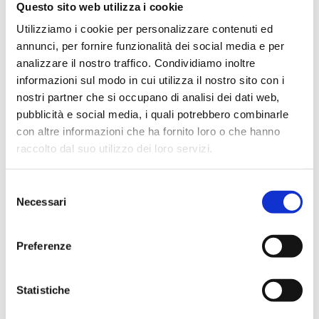
mentre i bambini si ambientano
.
Questo sito web utilizza i cookie
Utilizziamo i cookie per personalizzare contenuti ed
Non forziamo nulla: tra scherzi, canzoncine e piccoli
giochi, il sorriso arriva sempre in modo naturale
.
annunci, per fornire funzionalità dei social media e per
analizzare il nostro traffico. Condividiamo inoltre
informazioni sul modo in cui utilizza il nostro sito con i
nostri partner che si occupano di analisi dei dati web,
pubblicità e social media, i quali potrebbero combinarle
con altre informazioni che ha fornito loro o che hanno
Quella fascia che metti al bambino non è troppo
raccolto dal suo utilizzo dei loro servizi.
stretta?
Selezione
Assolutamente no. Le fasce newborn che utilizzo sono
morbide, sicure e create appositamente per la fotografia
Necessari
del
neonatale. Avvolgono il neonato con delicatezza,
consenso
ricreando la sensazione del grembo materno e
aiutandolo a rilassarsi.
Preferenze
Statistiche
Guarda gli scatti dei primi giorni di vita