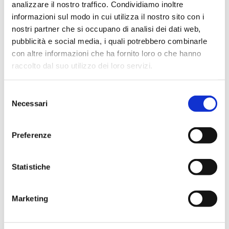
analizzare il nostro traffico. Condividiamo inoltre
informazioni sul modo in cui utilizza il nostro sito con i
nostri partner che si occupano di analisi dei dati web,
pubblicità e social media, i quali potrebbero combinarle
Maternità
con altre informazioni che ha fornito loro o che hanno
raccolto dal suo utilizzo dei loro servizi.
2 abiti premaman + 1 velo a scelta
1 ora di sessione a domicilio o in esterna a
scelta
Selezione
Necessari
5 foto digitali in alta risoluzione
del
consenso
Preferenze
Statistiche
Marketing