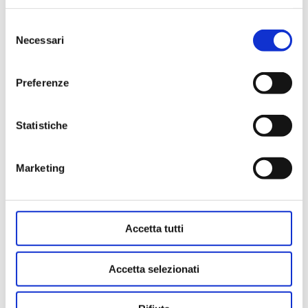
Selezione
Necessari
del
consenso
Preferenze
Servizio fotografico neonato
Un cambiamento di vita enorme, è arrivata
Statistiche
finalmente la creatura tanto attesa. La Crisalide si
rompe quando la farfalla è pronta, ha bisogno di
asciugarsi le ali prima di spiccare il volo. Insieme
Marketing
cuciremo su misura la sessione con il tuo bambino
nei primi giorni di vita.
Accetta tutti
Scopri tutti i dettagli sul servizio
fotografico newborn
Accetta selezionati